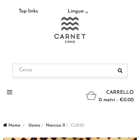
Top links
Lingue:
Navigazione
CARRELLO
Toggle
0 metri - €0.00
Home
>
Uomo
>
Narciso II
>
CU830