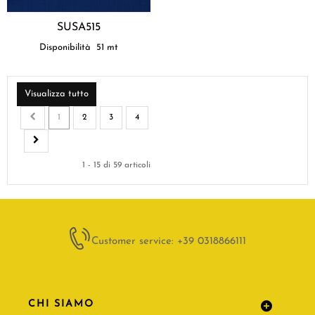
SUSA515
Disponibilità
51
mt
Visualizza tutto
1
2
3
4
1 - 15 di 59 articoli
Customer service: +39 0318866111
CHI SIAMO