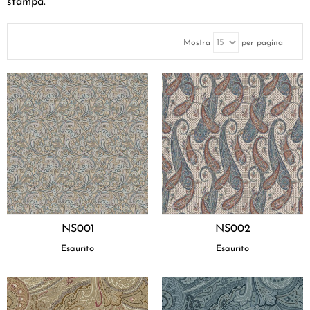
stampa.
Mostra
per pagina
NS001
NS002
Esaurito
Esaurito