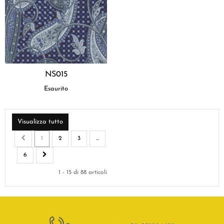
NS015
Esaurito
Visualizza tutto
1
2
3
...
6
1 - 15 di 88 articoli