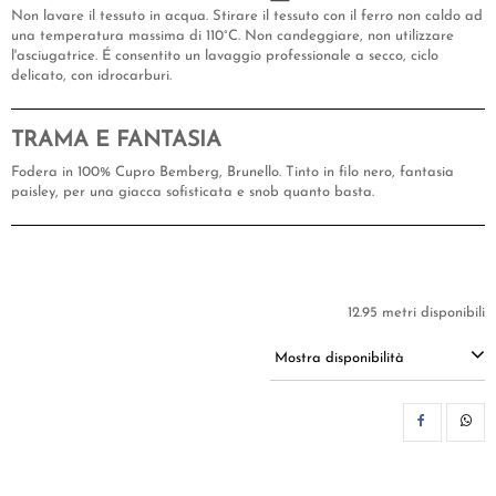
Non lavare il tessuto in acqua. Stirare il tessuto con il ferro non caldo ad
una temperatura massima di 110°C. Non candeggiare, non utilizzare
l'asciugatrice. É consentito un lavaggio professionale a secco, ciclo
delicato, con idrocarburi.
TRAMA E FANTASIA
Fodera in 100% Cupro Bemberg, Brunello. Tinto in filo nero, fantasia
paisley, per una giacca sofisticata e snob quanto basta.
12.95 metri disponibili
Mostra disponibilità
CON