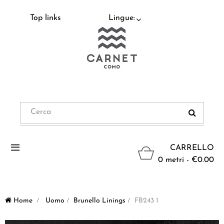
Top links
Lingue:
Navigazione
CARRELLO
Toggle
0 metri - €0.00
Home
>
Uomo
>
Brunello Linings
>
FB243 1