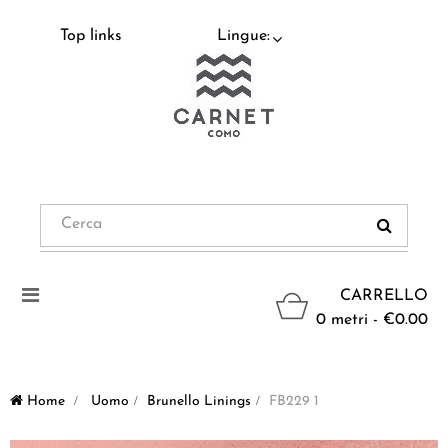
Top links
Lingue:
Navigazione
CARRELLO
Toggle
0 metri - €0.00
Home
>
Uomo
>
Brunello Linings
>
FB229 1