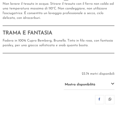
Non lavare il tessuto in acqua. Stirare il tessuto con il ferro non caldo ad
una temperatura massima di 110°C. Non candeggiare, non utilizzare
l'asciugatrice. É consentito un lavaggio professionale a secco, ciclo
delicato, con idrocarburi.
TRAMA E FANTASIA
Fodera in 100% Cupro Bemberg, Brunello. Tinto in filo rosa, con fantasia
paisley, per una giacca sofisticata e snob quanto basta.
23.74 metri disponibili
Mostra disponibilità
CON