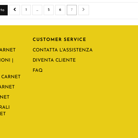
tto
1
...
5
6
7
CUSTOMER SERVICE
CARNET
CONTATTA L'ASSISTENZA
ONI |
DIVENTA CLIENTE
FAQ
 CARNET
CARNET
RNET
RALI
NET