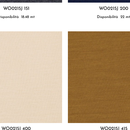
WO0215J 151
WO0215J 200
isponibilità
18.48
mt
Disponibilità
22
m
WO0215J 400
WO0215J 415