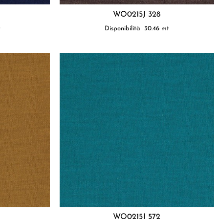
WO0215J 328
t
Disponibilità
30.46
mt
WO0215J 572