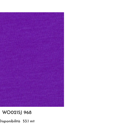
WO0215J 968
Disponibilità
53.1
mt