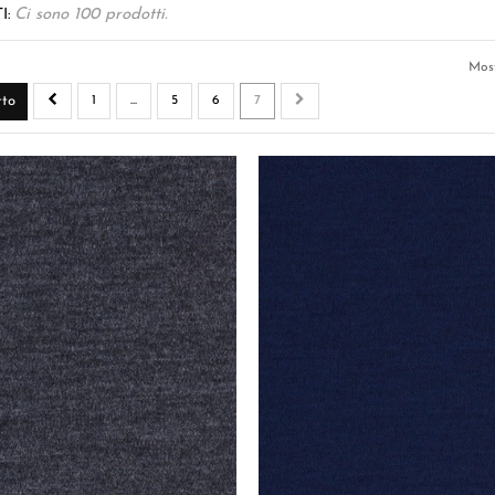
I:
Ci sono 100 prodotti.
Mos
tto
1
...
5
6
7