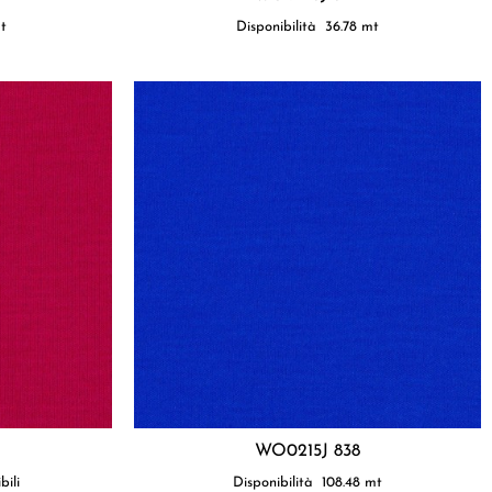
t
Disponibilità
36.78
mt
WO0215J 838
bili
Disponibilità
108.48
mt