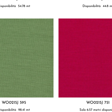
isponibilità
54.78
mt
Disponibilità
44.8
m
WO0215J 595
WO0215J 751
isponibilità
98.41
mt
Solo 6.57 metri disponi