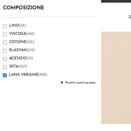
COMPOSIZIONE
D
LINO
(45)
VISCOSA
(140)
COTONE
(125)
ELASTAN
(313)
ACETATO
(72)
SETA
(557)
LANA VERGINE
(100)
LANA
(31)
Resetta questo gruppo
POLIAMMIDE
(16)
CASHMERE
(27)