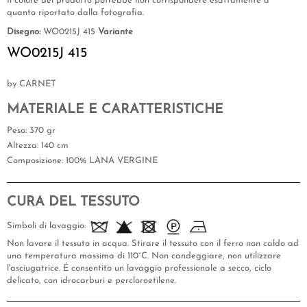
Il colore del prodotto potrebbe non corrispondere esattamente a
quanto riportato dalla fotografia.
Disegno:
WO0215J 415
Variante
WO0215J 415
by CARNET
MATERIALE E CARATTERISTICHE
Peso
: 370 gr
Altezza
: 140 cm
Composizione
: 100% LANA VERGINE
CURA DEL TESSUTO
Simboli di lavaggio:
Non lavare il tessuto in acqua. Stirare il tessuto con il ferro non caldo ad
una temperatura massima di 110°C. Non candeggiare, non utilizzare
l'asciugatrice. É consentito un lavaggio professionale a secco, ciclo
delicato, con idrocarburi e percloroetilene.