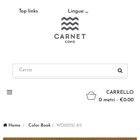
Top links
Lingue:
Navigazione
CARRELLO
Toggle
0 metri - €0.00
Home
>
Color Book
>
WO0215J 415