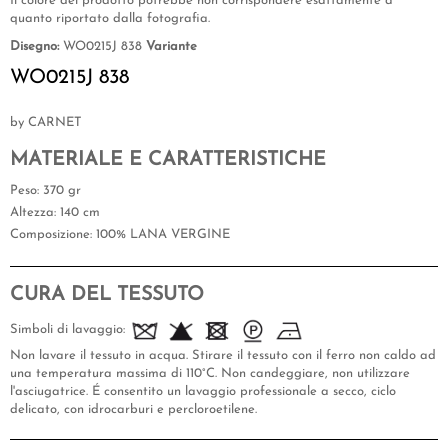
Il colore del prodotto potrebbe non corrispondere esattamente a
quanto riportato dalla fotografia.
Disegno:
WO0215J 838
Variante
WO0215J 838
by CARNET
MATERIALE E CARATTERISTICHE
Peso
: 370 gr
Altezza
: 140 cm
Composizione
: 100% LANA VERGINE
CURA DEL TESSUTO
Simboli di lavaggio:
Non lavare il tessuto in acqua. Stirare il tessuto con il ferro non caldo ad
una temperatura massima di 110°C. Non candeggiare, non utilizzare
l'asciugatrice. É consentito un lavaggio professionale a secco, ciclo
delicato, con idrocarburi e percloroetilene.