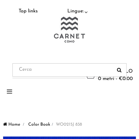
Top links
Lingue:
CARRELLO
0 metri - €0.00
Navigazione
Toggle
Home
>
Color Book
>
WO0215J 838