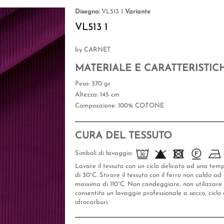
Disegno:
VL513 1
Variante
VL513 1
by CARNET
MATERIALE E CARATTERISTIC
Peso
: 370 gr
Altezza
: 145 cm
Composizione
: 100% COTONE
CURA DEL TESSUTO
Simboli di lavaggio:
Lavare il tessuto con un ciclo delicato ad una te
di 30°C. Stirare il tessuto con il ferro non caldo 
massima di 110°C. Non candeggiare, non utilizzare l
consentito un lavaggio professionale a secco, ciclo 
idrocarburi.