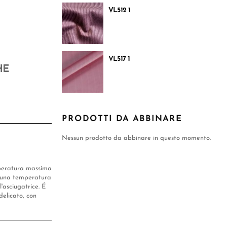
VL512 1
VL517 1
HE
PRODOTTI DA ABBINARE
Nessun prodotto da abbinare in questo momento.
mperatura massima
ad una temperatura
'asciugatrice. É
delicato, con