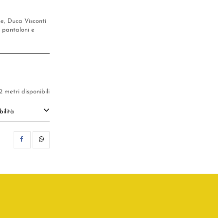
ne, Duca Visconti
, pantaloni e
2 metri disponibili
ilità
CONDIVIDI
WHATSAPP