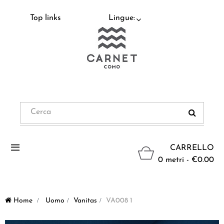
Top links
Lingue:
Navigazione
CARRELLO
Toggle
0 metri - €0.00
Home
>
Uomo
>
Vanitas
>
VA008 1