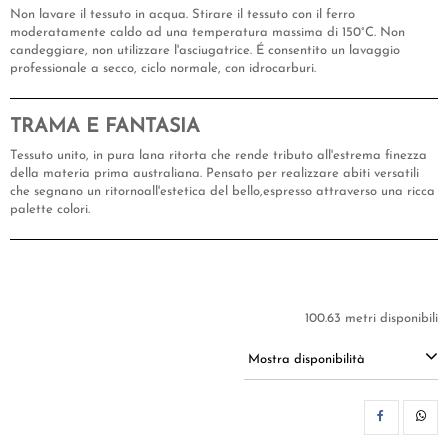
Non lavare il tessuto in acqua. Stirare il tessuto con il ferro
moderatamente caldo ad una temperatura massima di 150°C. Non
candeggiare, non utilizzare l'asciugatrice. É consentito un lavaggio
professionale a secco, ciclo normale, con idrocarburi.
TRAMA E FANTASIA
Tessuto unito, in pura lana ritorta che rende tributo all'estrema finezza
della materia prima australiana. Pensato per realizzare abiti versatili
che segnano un ritornoall'estetica del bello,espresso attraverso una ricca
palette colori.
100.63 metri disponibili
Mostra disponibilità
CON