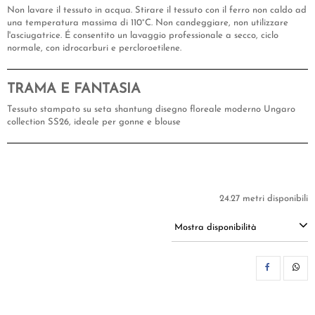
Non lavare il tessuto in acqua. Stirare il tessuto con il ferro non caldo ad
una temperatura massima di 110°C. Non candeggiare, non utilizzare
l'asciugatrice. É consentito un lavaggio professionale a secco, ciclo
normale, con idrocarburi e percloroetilene.
TRAMA E FANTASIA
Tessuto stampato su seta shantung disegno floreale moderno Ungaro
collection SS26, ideale per gonne e blouse
24.27 metri disponibili
Mostra disponibilità
CON