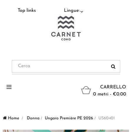
Top links
Lingue:
Navigazione
CARRELLO
Toggle
0 metri - €0.00
Home
>
Donna
>
Ungaro Première PE 2026
>
US60401