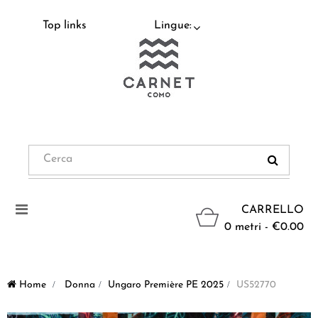
Top links
Lingue:
Navigazione
CARRELLO
Toggle
0 metri - €0.00
Home
>
Donna
>
Ungaro Première PE 2025
>
US52770