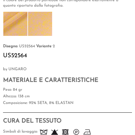
Il colore del prodotto potrebbe non corrispondere esattamente a
quanto riportato dalla fotografia.
Disegno:
US52564
Variante
2
US52564
by UNGARO
MATERIALE E CARATTERISTICHE
Peso
: 84 gr
Altezza
: 138 cm
Composizione
: 92% SETA, 8% ELASTAN
CURA DEL TESSUTO
Simboli di lavaggio: