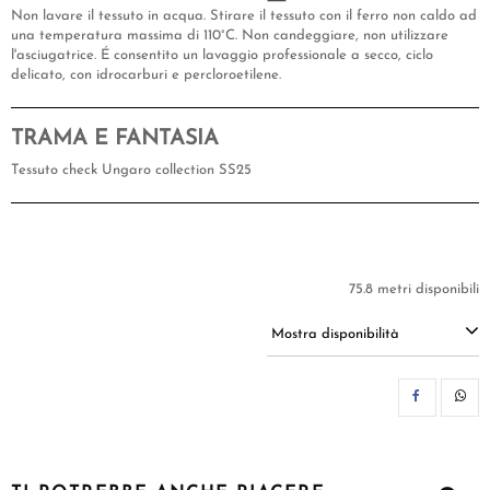
Non lavare il tessuto in acqua. Stirare il tessuto con il ferro non caldo ad
una temperatura massima di 110°C. Non candeggiare, non utilizzare
l'asciugatrice. É consentito un lavaggio professionale a secco, ciclo
delicato, con idrocarburi e percloroetilene.
TRAMA E FANTASIA
Tessuto check Ungaro collection SS25
75.8 metri disponibili
Mostra disponibilità
CON