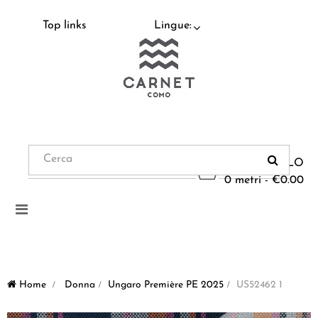
Top links
Lingue:
CARRELLO
0 metri - €0.00
Navigazione
Toggle
Home
>
Donna
>
Ungaro Première PE 2025
>
US52462 1