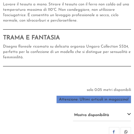
Lavare il tessuto a mano. Stirare il tessuto con il ferro non caldo ad una
temperatura massima di 110°C. Non candeggiare, non utilizzare
l'asciugatrice. É consentito un lavaggio professionale a secco, ciclo
normale, con idrocarburi e percloroetilene.
TRAMA E FANTASIA
Disegno floreale ricamato su delicata organza Ungaro Collection SS24,
perfetto per la confezione di un modello che si distingue per sensualità e
femminilità.
solo 0.05 metri disponibili
Attenzione: Ultimi articoli in magazzino!
Mostra disponibilità
CON