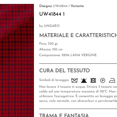
Disegno:
UW41844 1
Variante
UW41844 1
by UNGARO
MATERIALE E CARATTERISTIC
Peso
: 350 gr
Altezza
: 150 cm
Composizione
: 100% LANA VERGINE
CURA DEL TESSUTO
Simboli di lavaggio:
Non lavare il tessuto in acqua. Stirare il tessuto co
caldo ad una temperatura massima di 110°C. Non 
utilizzare l'asciugatrice. É consentito un lavaggio p
secco, ciclo normale, con idrocarburi e percloroetil
TRAMA E FANTASIA