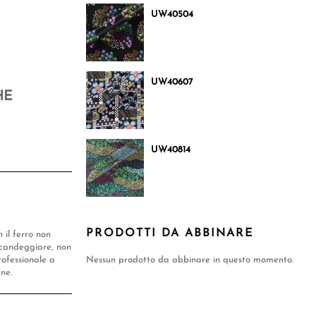
UW40504
UW40607
HE
UW40814
PRODOTTI DA ABBINARE
n il ferro non
candeggiare, non
rofessionale a
Nessun prodotto da abbinare in questo momento.
ene.