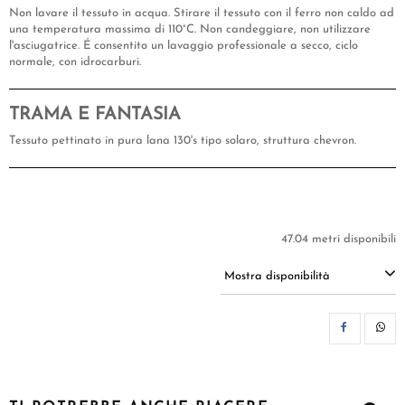
Non lavare il tessuto in acqua. Stirare il tessuto con il ferro non caldo ad
una temperatura massima di 110°C. Non candeggiare, non utilizzare
l'asciugatrice. É consentito un lavaggio professionale a secco, ciclo
normale, con idrocarburi.
TRAMA E FANTASIA
Tessuto pettinato in pura lana 130's tipo solaro, struttura chevron.
47.04 metri disponibili
Mostra disponibilità
CON