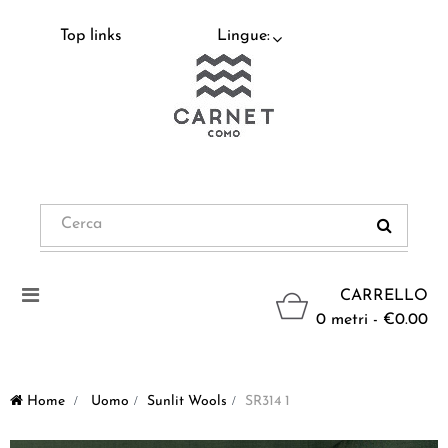
Top links
Lingue:
Navigazione
CARRELLO
Toggle
0 metri - €0.00
Home
>
Uomo
>
Sunlit Wools
>
SR314 1