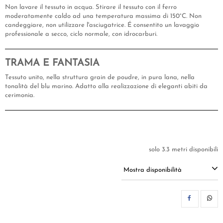
Non lavare il tessuto in acqua. Stirare il tessuto con il ferro
moderatamente caldo ad una temperatura massima di 150°C. Non
candeggiare, non utilizzare l'asciugatrice. É consentito un lavaggio
professionale a secco, ciclo normale, con idrocarburi.
TRAMA E FANTASIA
Tessuto unito, nella struttura grain de poudre, in pura lana, nella
tonalità del blu marino. Adatto alla realizzazione di eleganti abiti da
cerimonia.
solo 3.3 metri disponibili
Mostra disponibilità
CON