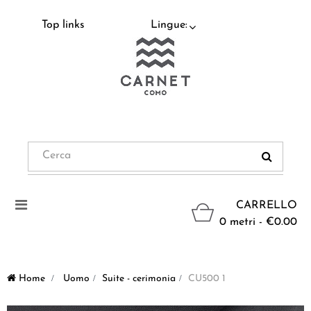
Top links
Lingue:
Navigazione
CARRELLO
Toggle
0 metri - €0.00
Home
>
Uomo
>
Suite - cerimonia
>
CU500 1