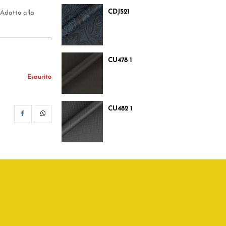
CDJ521
. Adatto alla
CU478 1
Esaurito
CU482 1
CONDIVIDI
WHATSAPP