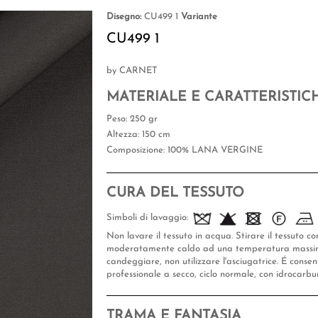
Disegno:
CU499 1
Variante
CU499 1
by CARNET
MATERIALE E CARATTERISTIC
Peso
: 250 gr
Altezza
: 150 cm
Composizione
: 100% LANA VERGINE
CURA DEL TESSUTO
Simboli di lavaggio:
Non lavare il tessuto in acqua. Stirare il tessuto con
moderatamente caldo ad una temperatura massim
candeggiare, non utilizzare l'asciugatrice. É conse
professionale a secco, ciclo normale, con idrocarbur
TRAMA E FANTASIA