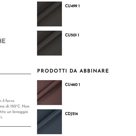
CU499 1
CU501 1
HE
PRODOTTI DA ABBINARE
CU460 1
 il ferro
a di 150°C. Non
ntito un lavaggio
CDJ514
i.