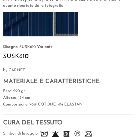
Il colore del prodotto potrebbe non corrispondere esattamente a
quanto riportato dalla fotografia.
Disegno:
SUSK610
Variante
SUSK610
by CARNET
MATERIALE E CARATTERISTICHE
Peso
: 290 gr
Altezza
: 154 cm
Composizione
: 96% COTONE, 4% ELASTAN
CURA DEL TESSUTO
Simboli di lavaggio: