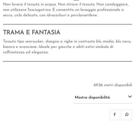
Non lavare il tessuto in acqua. Non stirare il tessuto. Non candeggiare,
non utilizzare l'asciugatrice. É consentito un lavaggio professionale a
secco, ciclo delicato, con idrocarburi e percloroetilene.
TRAMA E FANTASIA
Tessuto tipo seersucker, disegno a righe in contrasto blu medio, blu navy,
bianco e arancione. Ideale per giacche e abiti estivi simbolo di
raffinatezza ed eleganza.
69.26 metri disponibili
Mostra disponibilità
CON