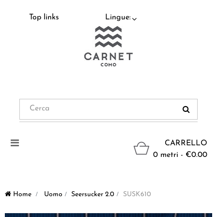
Top links
Lingue:
Navigazione
CARRELLO
Toggle
0 metri - €0.00
Home
>
Uomo
>
Seersucker 2.0
>
SUSK610