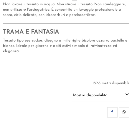
Non lavare il tessuto in acqua. Non stirare il tessuto. Non candeggiare,
non utilizzare l'asciugatrice. É consentito un lavaggio professionale a
secco, ciclo delicato, con idrocarburi e percloroetilene.
TRAMA E FANTASIA
Tessuto tipo seersucker, disegno a mille righe bicolore azzurro pastello e
bianco. Ideale per giacche e abiti estivi simbolo di raffinatezza ed
eleganza.
182.8 metri disponibili
Mostra disponibilità
CON