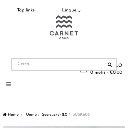
Top links
Lingue:
CARRELLO
0 metri - €0.00
Navigazione
Toggle
Home
>
Uomo
>
Seersucker 2.0
>
SUSK605