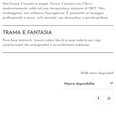
Non lavare il tessuto in acqua. Stirare il tessuto con il ferro
moderatamente caldo ad una temperatura massima di 150°C. Non
candeggiare, non utilizzare l'asciugatrice. É consentito un lavaggio
professionale a secco, ciclo normale, con idrocarburi e percloroetilene.
TRAMA E FANTASIA
Pura lana bistretch, tessuto colore blu di prussia adatto per capi
caratterizzati da un'originalità e un ecclettismo indiscussi.
70.88 metri disponibili
Mostra disponibilità
CON