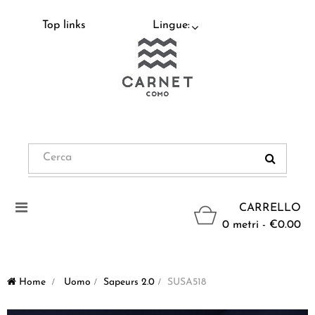
Top links
Lingue:
Navigazione
CARRELLO
Toggle
0 metri - €0.00
Home
>
Uomo
>
Sapeurs 2.0
>
SUSA518