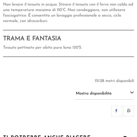
Non lavare il tessuto in acqua. Stirare il tessuto con il ferro non caldo ad
una temperatura massima di 110°C. Non candeggiare, non utilizzare
l'asciugatrice. É consentito un lavaggio professionale a secco, ciclo
normale, con idrocarburi.
TRAMA E FANTASIA
Tessuto pettinato per abito pura lana 130'S.
151.28 metri disponibili
Mostra disponibilità
CON