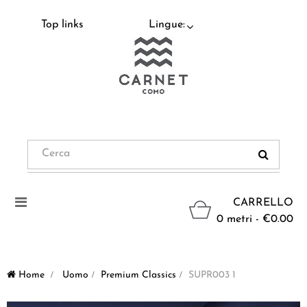
Top links
Lingue:
Navigazione
CARRELLO
Toggle
0 metri - €0.00
Home
>
Uomo
>
Premium Classics
>
SUPR003 1