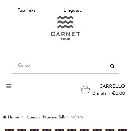
Top links
Lingue:
Navigazione
CARRELLO
Toggle
0 metri - €0.00
Home
>
Uomo
>
Narciso Silk
>
NS079