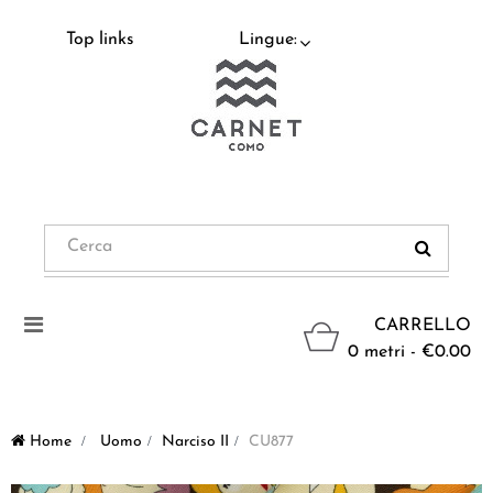
Top links
Lingue:
Navigazione
CARRELLO
Toggle
0 metri - €0.00
Home
>
Uomo
>
Narciso II
>
CU877