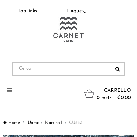
Top links
Lingue:
Navigazione
CARRELLO
Toggle
0 metri - €0.00
Home
>
Uomo
>
Narciso II
>
CU852