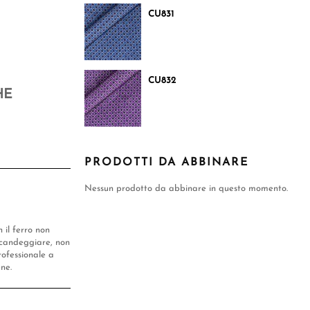
CU831
CU832
HE
PRODOTTI DA ABBINARE
Nessun prodotto da abbinare in questo momento.
n il ferro non
candeggiare, non
rofessionale a
ene.