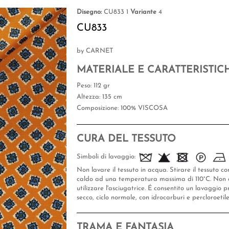
Disegno:
CU833 1
Variante
4
CU833
by CARNET
MATERIALE E CARATTERISTIC
Peso
: 112 gr
Altezza
: 135 cm
Composizione
: 100% VISCOSA
CURA DEL TESSUTO
Simboli di lavaggio:
Non lavare il tessuto in acqua. Stirare il tessuto co
caldo ad una temperatura massima di 110°C. Non 
utilizzare l'asciugatrice. É consentito un lavaggio p
secco, ciclo normale, con idrocarburi e percloroetil
TRAMA E FANTASIA