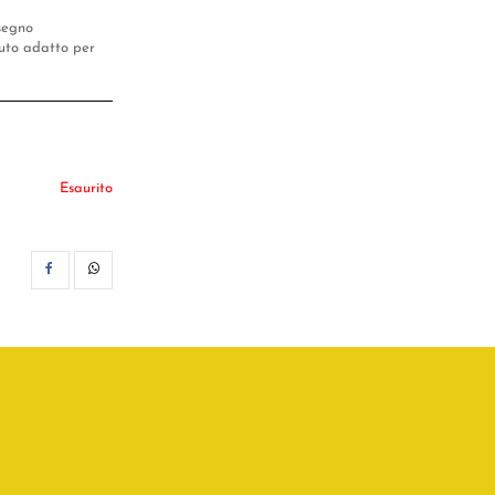
isegno
ssuto adatto per
Esaurito
CONDIVIDI
WHATSAPP