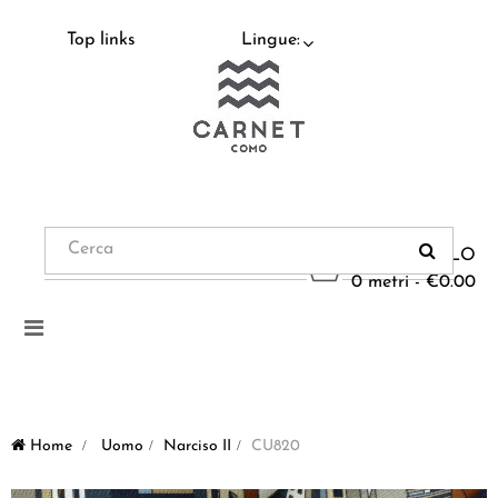
Top links
Lingue:
CARRELLO
0 metri - €0.00
Navigazione
Toggle
Home
>
Uomo
>
Narciso II
>
CU820