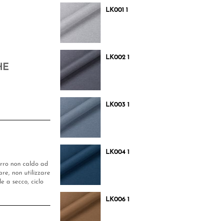
LK001 1
LK002 1
HE
LK003 1
LK004 1
ferro non caldo ad
e, non utilizzare
e a secco, ciclo
LK006 1