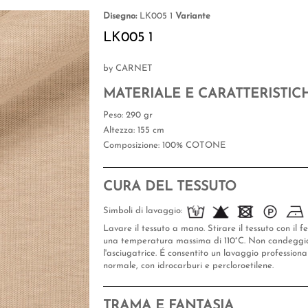
Disegno:
LK005 1
Variante
LK005 1
by CARNET
MATERIALE E CARATTERISTIC
Peso
: 290 gr
Altezza
: 155 cm
Composizione
: 100% COTONE
CURA DEL TESSUTO
Simboli di lavaggio:
Lavare il tessuto a mano. Stirare il tessuto con il 
una temperatura massima di 110°C. Non candeggiar
l'asciugatrice. É consentito un lavaggio professional
normale, con idrocarburi e percloroetilene.
TRAMA E FANTASIA