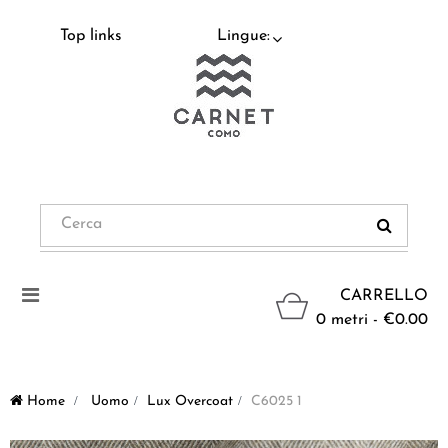
Top links
Lingue:
Navigazione
CARRELLO
Toggle
0 metri - €0.00
Home
>
Uomo
>
Lux Overcoat
>
C6025 1