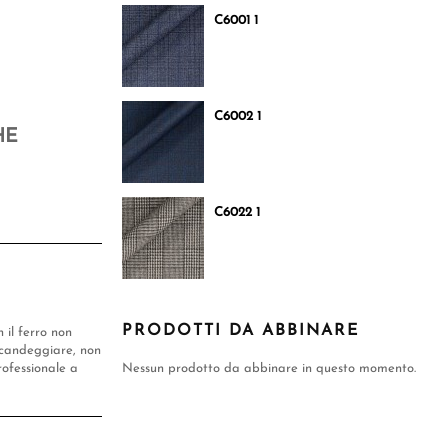
C6001 1
C6002 1
HE
C6022 1
PRODOTTI DA ABBINARE
n il ferro non
candeggiare, non
rofessionale a
Nessun prodotto da abbinare in questo momento.