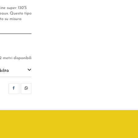
ine super 130'S
deaux. Questo tipo
to su misura
2 metri disponibili
ilità
CONDIVIDI
WHATSAPP