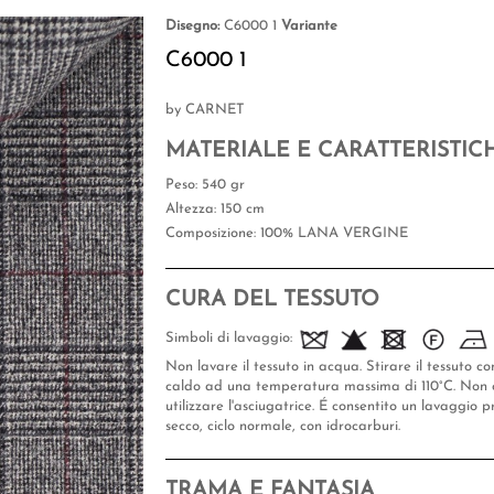
Disegno:
C6000 1
Variante
C6000 1
by CARNET
MATERIALE E CARATTERISTIC
Peso
: 540 gr
Altezza
: 150 cm
Composizione
: 100% LANA VERGINE
CURA DEL TESSUTO
Simboli di lavaggio:
Non lavare il tessuto in acqua. Stirare il tessuto co
caldo ad una temperatura massima di 110°C. Non 
utilizzare l'asciugatrice. É consentito un lavaggio p
secco, ciclo normale, con idrocarburi.
TRAMA E FANTASIA