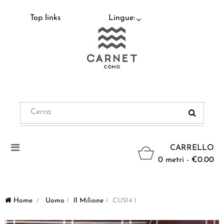
Top links
Lingue:
Navigazione
CARRELLO
Toggle
0 metri - €0.00
Home
>
Uomo
>
Il Milione
>
CU514 1