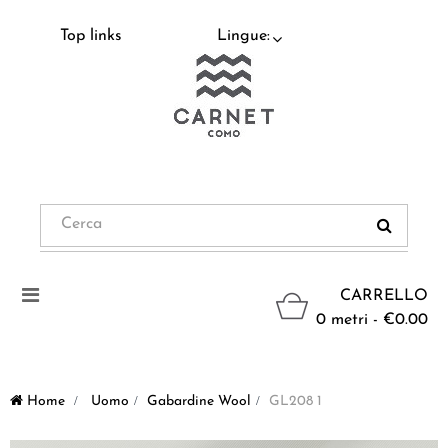
Top links
Lingue:
Navigazione
CARRELLO
Toggle
0 metri - €0.00
Home
>
Uomo
>
Gabardine Wool
>
GL208 1