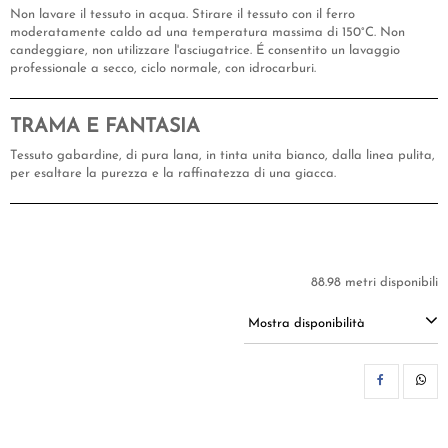
Non lavare il tessuto in acqua. Stirare il tessuto con il ferro
moderatamente caldo ad una temperatura massima di 150°C. Non
candeggiare, non utilizzare l'asciugatrice. É consentito un lavaggio
professionale a secco, ciclo normale, con idrocarburi.
TRAMA E FANTASIA
Tessuto gabardine, di pura lana, in tinta unita bianco, dalla linea pulita,
per esaltare la purezza e la raffinatezza di una giacca.
88.98 metri disponibili
Mostra disponibilità
CON