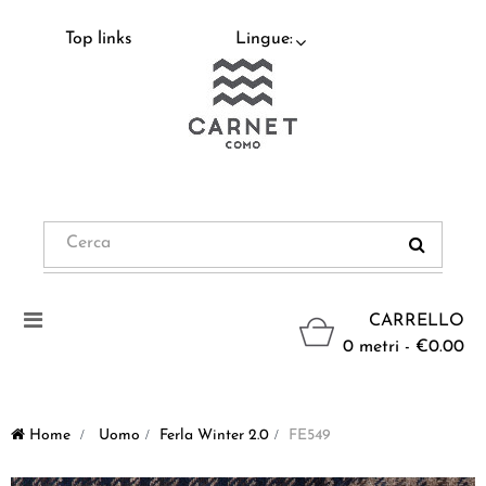
Top links
Lingue:
Navigazione
CARRELLO
Toggle
0 metri - €0.00
Home
>
Uomo
>
Ferla Winter 2.0
>
FE549