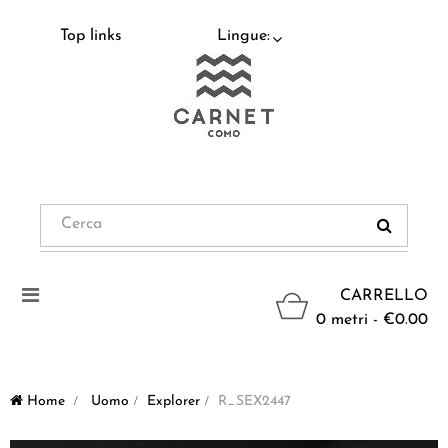
Top links
Lingue:
Navigazione
CARRELLO
Toggle
0 metri - €0.00
Home
>
Uomo
>
Explorer
>
R_SEX2447