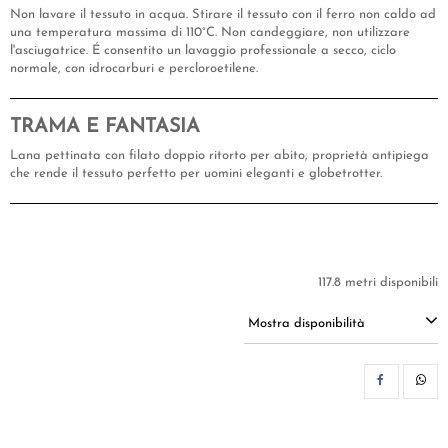
Non lavare il tessuto in acqua. Stirare il tessuto con il ferro non caldo ad
una temperatura massima di 110°C. Non candeggiare, non utilizzare
l'asciugatrice. É consentito un lavaggio professionale a secco, ciclo
normale, con idrocarburi e percloroetilene.
TRAMA E FANTASIA
Lana pettinata con filato doppio ritorto per abito, proprietà antipiega
che rende il tessuto perfetto per uomini eleganti e globetrotter.
117.8 metri disponibili
Mostra disponibilità
CON