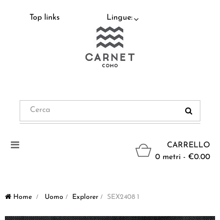
Top links
Lingue:
Navigazione
CARRELLO
Toggle
0 metri - €0.00
Home
>
Uomo
>
Explorer
>
SEX2408 1