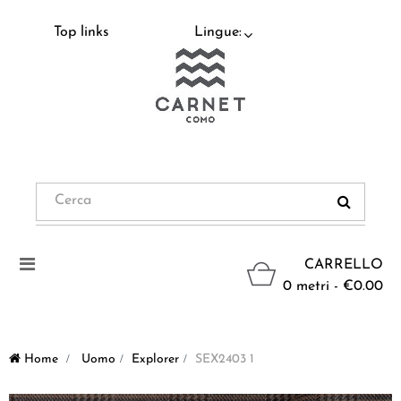
Top links
Lingue:
Navigazione
CARRELLO
Toggle
0 metri - €0.00
Home
>
Uomo
>
Explorer
>
SEX2403 1