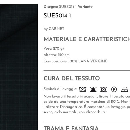
Disegno:
SUES014 1
Variante
SUES014 1
by CARNET
MATERIALE E CARATTERISTIC
Peso
: 270 gr
Altezza
: 150 cm
Composizione
: 100% LANA VERGINE
CURA DEL TESSUTO
Simboli di lavaggio:
Non lavare il tessuto in acqua. Stirare il tessuto co
caldo ad una temperatura massima di 110°C. Non 
utilizzare l'asciugatrice. É consentito un lavaggio p
secco, ciclo normale, con idrocarburi.
TRAMA E FANTASIA