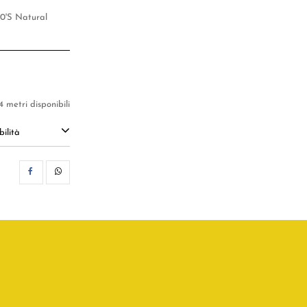
00'S Natural
54 metri disponibili
ilità
CONDIVIDI
WHATSAPP