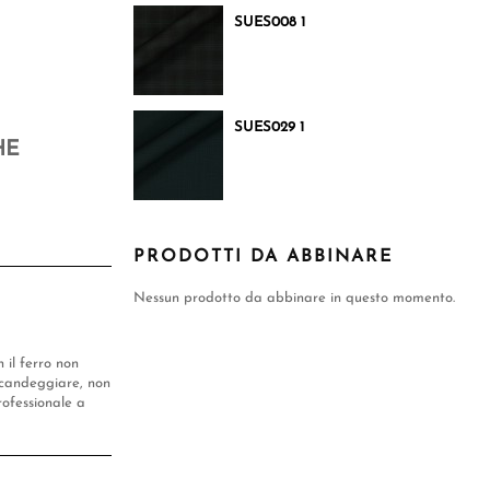
SUES008 1
SUES029 1
HE
PRODOTTI DA ABBINARE
Nessun prodotto da abbinare in questo momento.
n il ferro non
candeggiare, non
rofessionale a