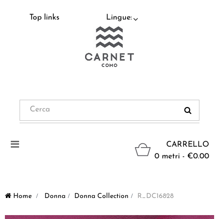
Top links
Lingue:
Navigazione
CARRELLO
Toggle
0 metri - €0.00
Home
>
Donna
>
Donna Collection
>
R_DC16828