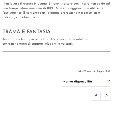
Non lavare il tessuto in acqua. Stirare il tessuto con il ferro non caldo ad
una temperatura massima di 110°C. Non candeggiare, non utilizzare
l'asciugatrice. É consentito un lavaggio professionale a secco, ciclo
delicato, con idrocarburi.
TRAMA E FANTASIA
Tessuto zibellinato, in pura lana. Nel color rosa, è adatto al
confezionamenti di cappotti eleganti e versatili.
143.12 metri disponibili
Mostra disponibilità
CON