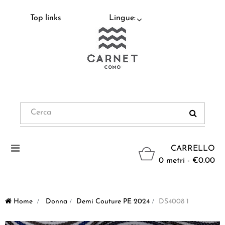
Top links
Lingue:
Navigazione
CARRELLO
Toggle
0 metri - €0.00
Home
>
Donna
>
Demi Couture PE 2024
>
DS4008 1