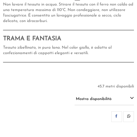
Non lavare il tessuto in acqua. Stirare il tessuto con il ferro non caldo ad
una temperatura massima di 110°C. Non candeggiare, non utilizzare
l'asciugatrice. É consentito un lavaggio professionale a secco, ciclo
delicato, con idrocarburi.
TRAMA E FANTASIA
Tessuto zibellinato, in pura lana. Nel color giallo, è adatto al
confezionamenti di cappotti eleganti e versatili.
45.7 metri disponibili
Mostra disponibilità
CON