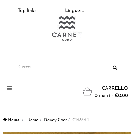
Top links
Lingue:
Navigazione
CARRELLO
Toggle
0 metri - €0.00
Home
>
Uomo
>
Dandy Coat
>
C16866 1