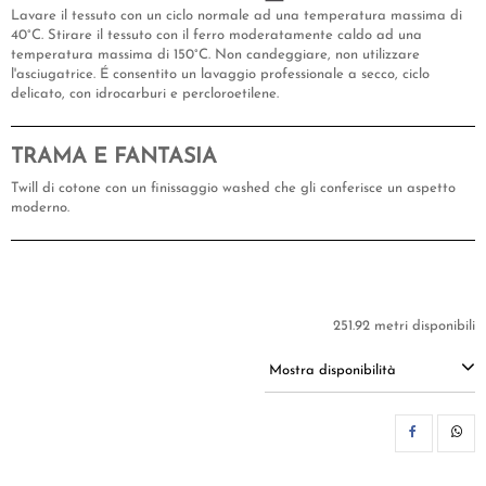
Lavare il tessuto con un ciclo normale ad una temperatura massima di
40°C. Stirare il tessuto con il ferro moderatamente caldo ad una
temperatura massima di 150°C. Non candeggiare, non utilizzare
l'asciugatrice. É consentito un lavaggio professionale a secco, ciclo
delicato, con idrocarburi e percloroetilene.
TRAMA E FANTASIA
Twill di cotone con un finissaggio washed che gli conferisce un aspetto
moderno.
251.92 metri disponibili
Mostra disponibilità
CON