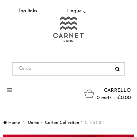
Top links
Lingue:
Navigazione
CARRELLO
Toggle
0 metri - €0.00
Home
>
Uomo
>
Cotton Collection
>
CTFS412 1