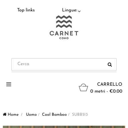
Top links
Lingue:
Navigazione
CARRELLO
Toggle
0 metri - €0.00
Home
>
Uomo
>
Cool Bamboo
>
SUBB513