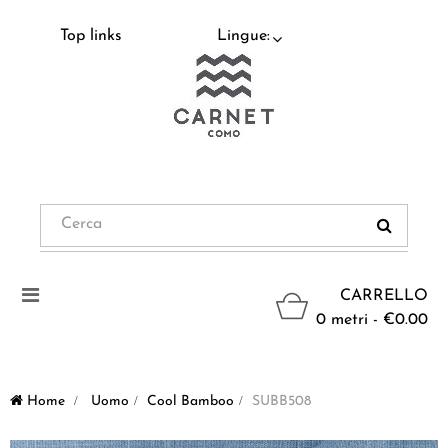
Top links
Lingue:
Navigazione
CARRELLO
Toggle
0 metri - €0.00
Home
>
Uomo
>
Cool Bamboo
>
SUBB508