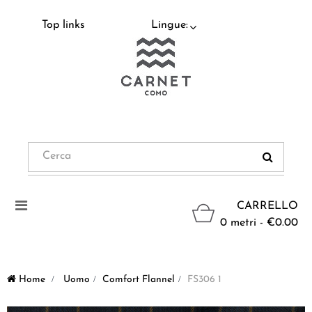
Top links
Lingue:
Navigazione
CARRELLO
Toggle
0 metri - €0.00
Home
>
Uomo
>
Comfort Flannel
>
FS306 1