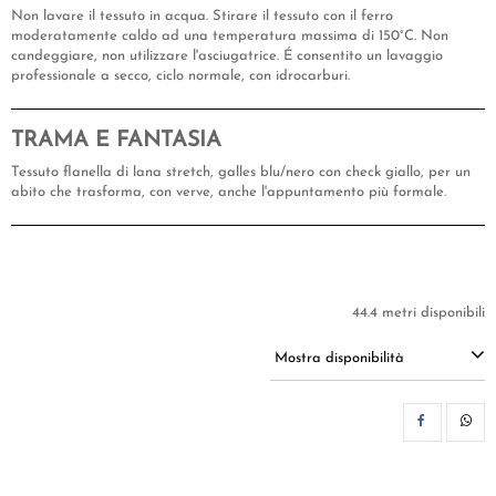
Non lavare il tessuto in acqua. Stirare il tessuto con il ferro
moderatamente caldo ad una temperatura massima di 150°C. Non
candeggiare, non utilizzare l'asciugatrice. É consentito un lavaggio
professionale a secco, ciclo normale, con idrocarburi.
TRAMA E FANTASIA
Tessuto flanella di lana stretch, galles blu/nero con check giallo, per un
abito che trasforma, con verve, anche l'appuntamento più formale.
44.4 metri disponibili
Mostra disponibilità
CON