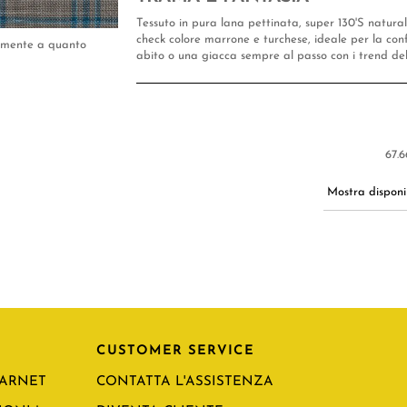
Tessuto in pura lana pettinata, super 130'S natural
check colore marrone e turchese, ideale per la con
tamente a quanto
abito o una giacca sempre al passo con i trend d
67.6
Mostra disponib
CUSTOMER SERVICE
CARNET
CONTATTA L'ASSISTENZA