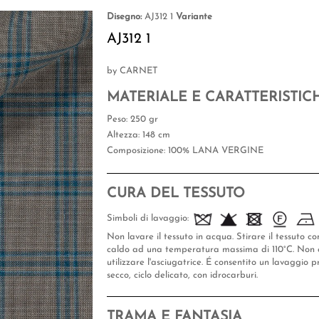
Disegno:
AJ312 1
Variante
AJ312 1
by CARNET
MATERIALE E CARATTERISTIC
Peso
: 250 gr
Altezza
: 148 cm
Composizione
: 100% LANA VERGINE
CURA DEL TESSUTO
Simboli di lavaggio:
Non lavare il tessuto in acqua. Stirare il tessuto co
caldo ad una temperatura massima di 110°C. Non 
utilizzare l'asciugatrice. É consentito un lavaggio p
secco, ciclo delicato, con idrocarburi.
TRAMA E FANTASIA