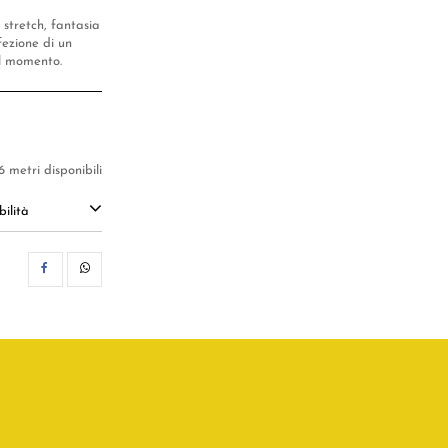
 stretch, fantasia
fezione di un
el momento.
6 metri disponibili
ilità
CONDIVIDI
WHATSAPP