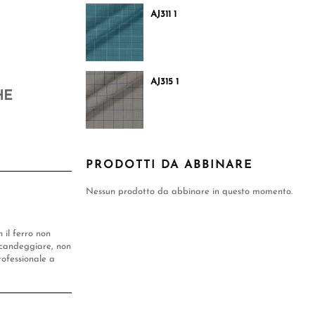
AJ311 1
AJ315 1
HE
PRODOTTI DA ABBINARE
Nessun prodotto da abbinare in questo momento.
n il ferro non
candeggiare, non
rofessionale a