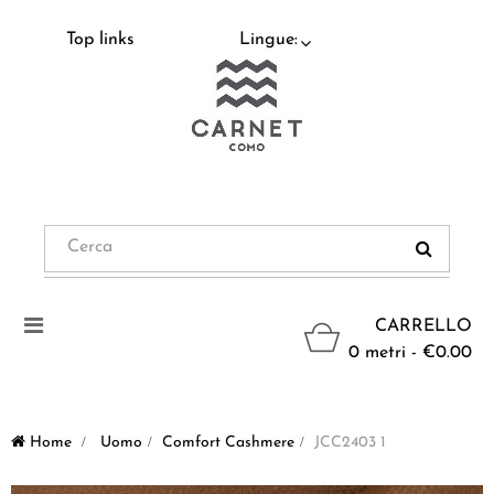
Top links
Lingue:
Navigazione
CARRELLO
Toggle
0 metri - €0.00
Home
>
Uomo
>
Comfort Cashmere
>
JCC2403 1