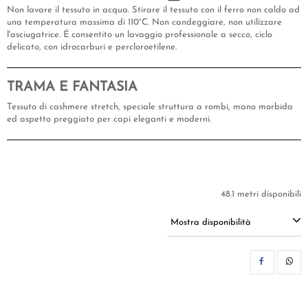
Non lavare il tessuto in acqua. Stirare il tessuto con il ferro non caldo ad
una temperatura massima di 110°C. Non candeggiare, non utilizzare
l'asciugatrice. É consentito un lavaggio professionale a secco, ciclo
delicato, con idrocarburi e percloroetilene.
TRAMA E FANTASIA
Tessuto di cashmere stretch, speciale struttura a rombi, mano morbida
ed aspetto preggiato per capi eleganti e moderni.
48.1 metri disponibili
Mostra disponibilità
CON