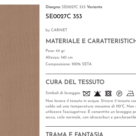
Disegno:
SE0027C 353
Variante
SE0027C 353
by CARNET
MATERIALE E CARATTERISTIC
Peso
: 44 gr
Altezza
: 140 cm
Composizione
: 100% SETA
CURA DEL TESSUTO
Simboli di lavaggio:
Non lavare il tessuto in acqua. Stirare il tessuto co
caldo ad una temperatura massima di 110°C. Non 
utilizzare l'asciugatrice. É consentito un lavaggio p
secco, ciclo normale, con idrocarburi e percloroetil
TRAMA E FANTASIA