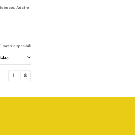
, tabacco, Adatto
.1 metri disponibili
ilità
CONDIVIDI
WHATSAPP