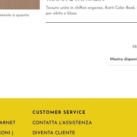
Tessuto unito in chiffon organza, Ratti Color Book
per abito e blusa
tamente a quanto
58
Mostra disponib
CUSTOMER SERVICE
CARNET
CONTATTA L'ASSISTENZA
ONI |
DIVENTA CLIENTE