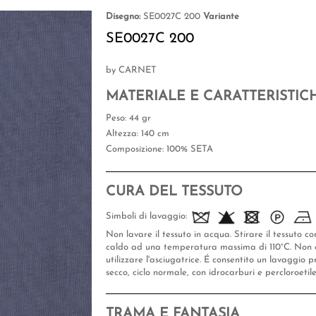
Disegno:
SE0027C 200
Variante
SE0027C 200
by CARNET
MATERIALE E CARATTERISTIC
Peso
: 44 gr
Altezza
: 140 cm
Composizione
: 100% SETA
CURA DEL TESSUTO
Simboli di lavaggio:
Non lavare il tessuto in acqua. Stirare il tessuto co
caldo ad una temperatura massima di 110°C. Non 
utilizzare l'asciugatrice. É consentito un lavaggio p
secco, ciclo normale, con idrocarburi e percloroetil
TRAMA E FANTASIA